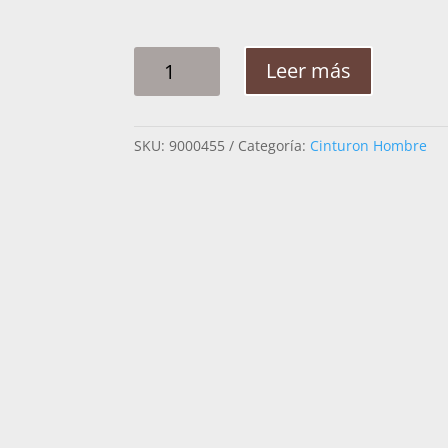
CINTO
Leer más
HOMBRE
PLATA
ROMBO
SKU:
9000455
Categoría:
Cinturon Hombre
DIAMANTE
2
PG
CANTIDAD