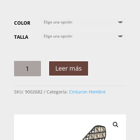
COLOR
TALLA
CINTO
Leer más
HOMBRE
PLATA
ROMBO
SKU:
9002682
Categoría:
Cinturon Hombre
DIAMANTE
DOBLE
COLOR
2PG
CANTIDAD