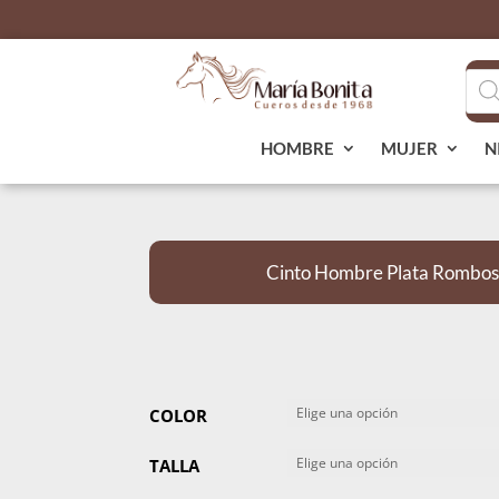
Bús
de
pro
HOMBRE
MUJER
N
Cinto Hombre Plata Rombos
COLOR
TALLA