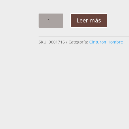
CINTO
Leer más
HOMBRE
PLATA
ROMBOS
SKU:
9001716
Categoría:
Cinturon Hombre
ESCALON
2PG
CANTIDAD