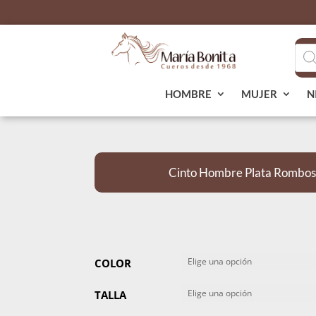
Bús
de
pro
HOMBRE
MUJER
N
Cinto Hombre Plata Rombos 
COLOR
TALLA