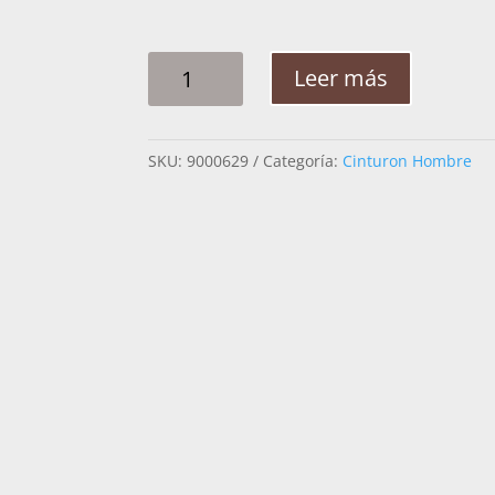
CINTO
Leer más
HOMBRE
PLATA
ROMBOS
SKU:
9000629
Categoría:
Cinturon Hombre
ESTRELLA
2PG
CANTIDAD