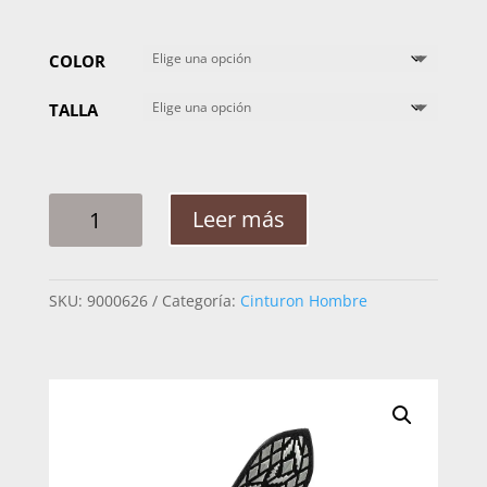
COLOR
TALLA
CINTO
Leer más
HOMBRE
PLATA
ROMBOS
SKU:
9000626
Categoría:
Cinturon Hombre
FIGURAS
2PG
CANTIDAD