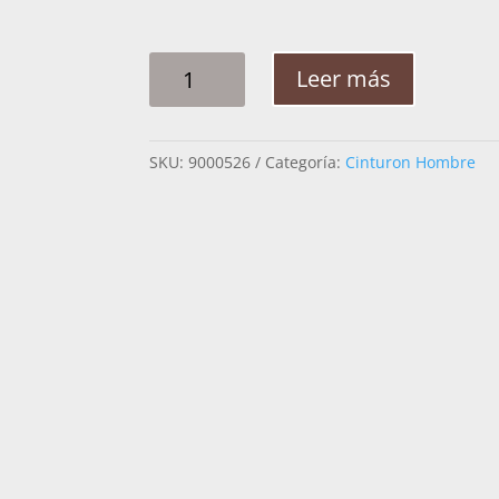
CINTO
Leer más
HOMBRE
PLATA
ROMBOS
SKU:
9000526
Categoría:
Cinturon Hombre
GRECA
(2")
CANTIDAD