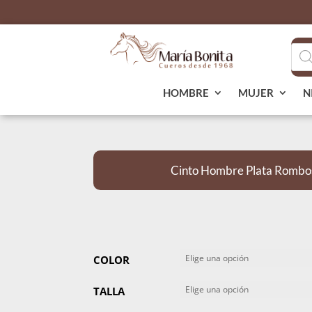
Bús
de
pro
HOMBRE
MUJER
N
Cinto Hombre Plata Rombos
COLOR
TALLA