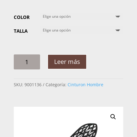
COLOR
TALLA
CINTO
Leer más
HOMBRE
PLATA
ROMBOS
SKU:
9001136
Categoría:
Cinturon Hombre
GRECA
FIGURA
2PG
CANTIDAD