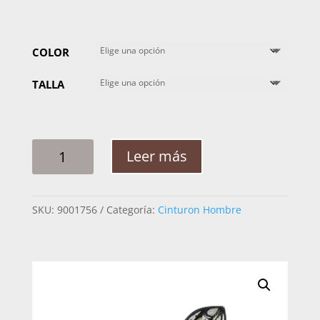
COLOR
TALLA
CINTO
Leer más
HOMBRE
PLATA
SUERTE
SKU:
9001756
Categoría:
Cinturon Hombre
CUBOS
RAMEADO
ARABE
CADENA
2PG
CANTIDAD