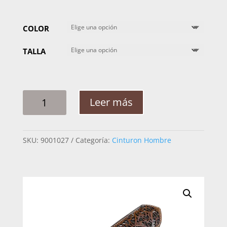
COLOR
TALLA
CINTO
Leer más
HOMBRE
WESTERN
RAM
SKU:
9001027
Categoría:
Cinturon Hombre
FONDO
BLANCO
CANTIDAD