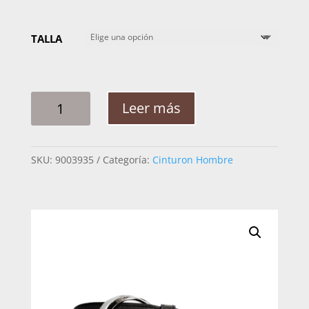
TALLA
CINTURON
Leer más
HOMBRE
CUADRA
CS569RS
SKU:
9003935
Categoría:
Cinturon Hombre
RES
CRUST
CANTIDAD