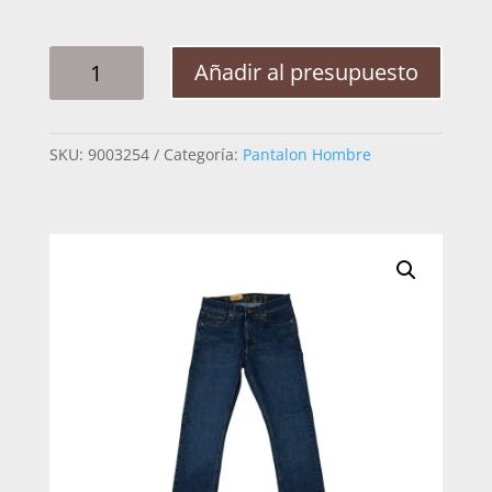
PANTALON
Añadir al presupuesto
HOMBRE
TNT
VAQUERO
SKU:
9003254
Categoría:
Pantalon Hombre
MOD8006
CANTIDAD