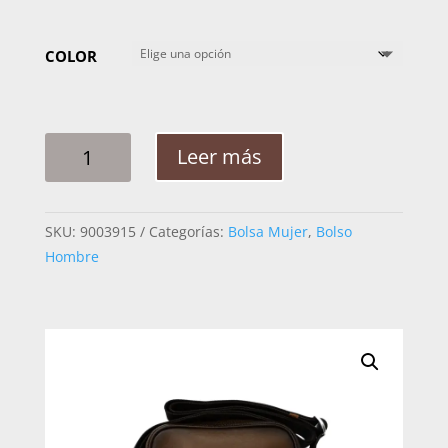
COLOR
BOLSA
Leer más
CUADRA
RES
AZTECA
SKU:
9003915
Categorías:
Bolsa Mujer
,
Bolso
BOC39RS
Hombre
CANTIDAD