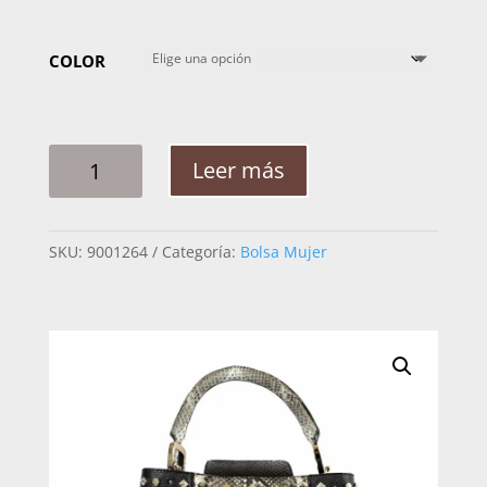
COLOR
BOLSA
Leer más
MUJER
CUADRA
BOD17PI
SKU:
9001264
Categoría:
Bolsa Mujer
BEL
TOLEDO
PITON
CANTIDAD