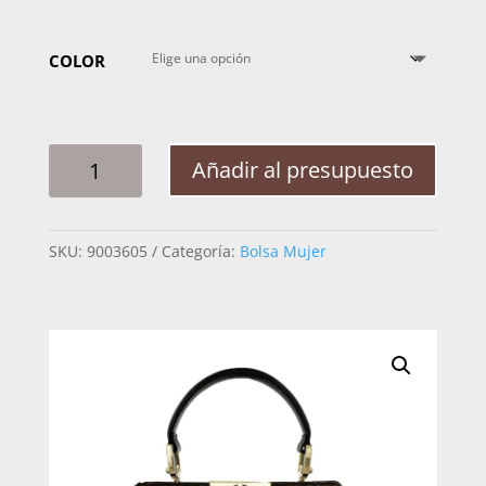
COLOR
BOLSA
Añadir al presupuesto
MUJER
CUADRA
BOD1TPH
SKU:
9003605
Categoría:
Bolsa Mujer
BELLY
PITHON
CANTIDAD