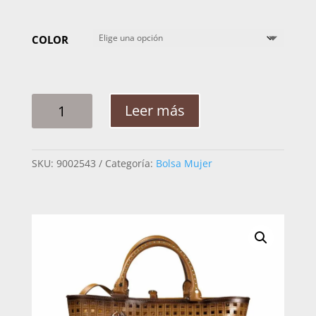
COLOR
BOLSA
Leer más
MUJER
CUADRA
BOD27RS
SKU:
9002543
Categoría:
Bolsa Mujer
CRUST
RES
CANTIDAD