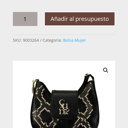
BOLSA
Añadir al presupuesto
MUJER
CUADRA
BOD88PI
SKU:
9003264
Categoría:
Bolsa Mujer
TOARMINA
PITON
CANTIDAD