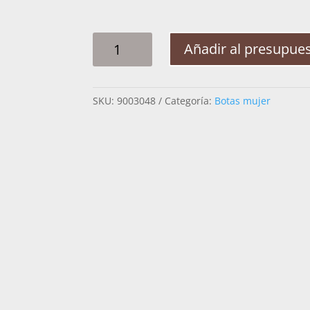
BOTA
Añadir al presupue
MUJER
CUADRA
4I09RS
SKU:
9003048
Categoría:
Botas mujer
RES
CRUST
SATRO
CANTIDAD