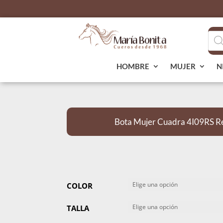
Bús
de
pro
HOMBRE
MUJER
N
Bota Mujer Cuadra 4I09RS Re
COLOR
TALLA