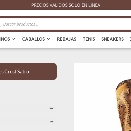
PRECIOS VÁLIDOS SOLO EN LÍNEA
queda
ductos
IÑOS
CABALLOS
REBAJAS
TENIS
SNEAKERS
s Crust Satro