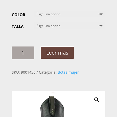
COLOR
TALLA
BOTA
Leer más
MUJER
CUADRA
1Z41RS
SKU:
9001436
Categoría:
Botas mujer
CRUST
TOKIO
CANTIDAD