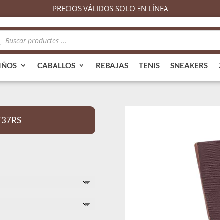
PRECIOS VÁLIDOS SOLO EN LÍNEA
queda
ductos
IÑOS
CABALLOS
REBAJAS
TENIS
SNEAKERS
3F37RS