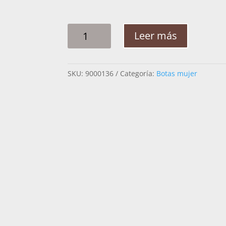
BOTA
Leer más
MUJER
CUADRA
3F37RS
SKU:
9000136
Categoría:
Botas mujer
CANTIDAD