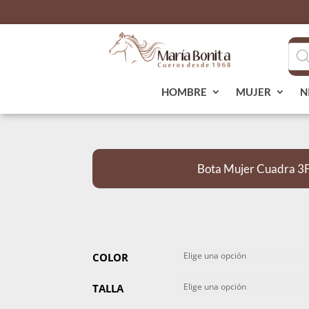
Bús
de
pro
HOMBRE
MUJER
N
Bota Mujer Cuadra 
COLOR
TALLA