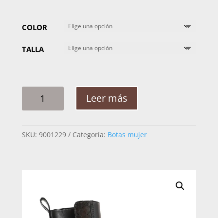
COLOR
TALLA
BOTA
Leer más
MUJER
CUADRA
89TTSTS
SKU:
9001229
Categoría:
Botas mujer
INCA
TERNERA
CANTIDAD