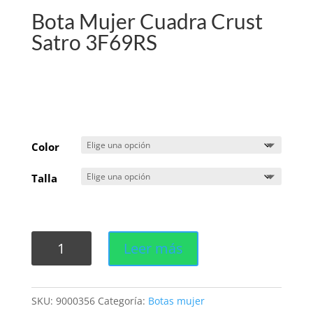
Bota Mujer Cuadra Crust
Satro 3F69RS
Color
Talla
Bota
Leer más
Mujer
Cuadra
Crust
SKU:
9000356
Categoría:
Botas mujer
Satro