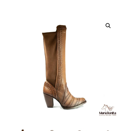
3F69RS
cantidad