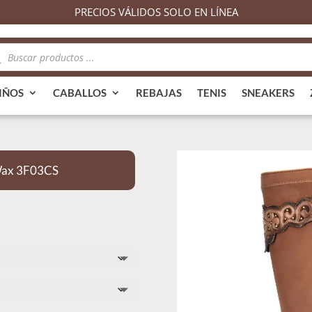
PRECIOS VÁLIDOS SOLO EN LÍNEA
queda
ductos
IÑOS
CABALLOS
REBAJAS
TENIS
SNEAKERS
Wax 3F03CS