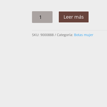
BOTA
Leer más
MUJER
CUADRA
CRUST
SKU:
9000888
Categoría:
Botas mujer
WAX
3F03CS
CANTIDAD