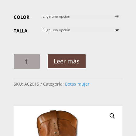
COLOR
TALLA
BOTA
Leer más
MUJER
CUADRA
RES
SKU:
A02015
Categoría:
Botas mujer
SALTILLO
1Z01RS
CANTIDAD