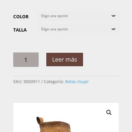
COLOR
TALLA
BOTA
Leer más
MUJER
CUADRA
RET
SKU:
9000911
Categoría:
Botas mujer
BELLY
PITON
3F50PH
CANTIDAD