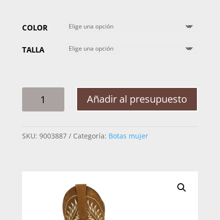
COLOR
TALLA
BOTA
Añadir al presupuesto
MUJER
JAR
BOOTS
SKU:
9003887
Categoría:
Botas mujer
4590
CAMEL
NOBUCK
CANTIDAD