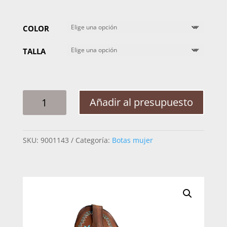
COLOR
TALLA
BOTA
Añadir al presupuesto
MUJER
NOKOTA
GRETTA
SKU:
9001143
Categoría:
Botas mujer
BRINCH
CANTIDAD