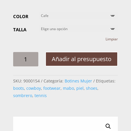
COLOR
TALLA
Limpiar
BOTIN
Añadir al presupuesto
MUJER
LYARD
BEIRUT
SKU:
9000154
Categoría:
Botines Mujer
Etiquetas:
CANTIDAD
boots
,
cowboy
,
footwear
,
mabo
,
piel
,
shoes
,
sombrero
,
tennis