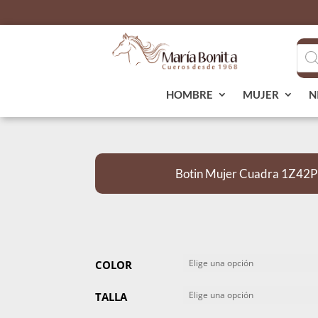
Bús
de
pro
HOMBRE
MUJER
N
Botin Mujer Cuadra 1Z42P
COLOR
TALLA