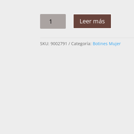
BOTIN
Leer más
MUJER
CUADRA
1Z42PH
SKU:
9002791
Categoría:
Botines Mujer
RET
BELLY
CANTIDAD