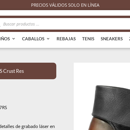
PRECIOS VÁLIDOS SOLO EN LÍNEA
queda
ductos
IÑOS
CABALLOS
REBAJAS
TENIS
SNEAKERS
S Crust Res
87RS
detalles de grabado láser en