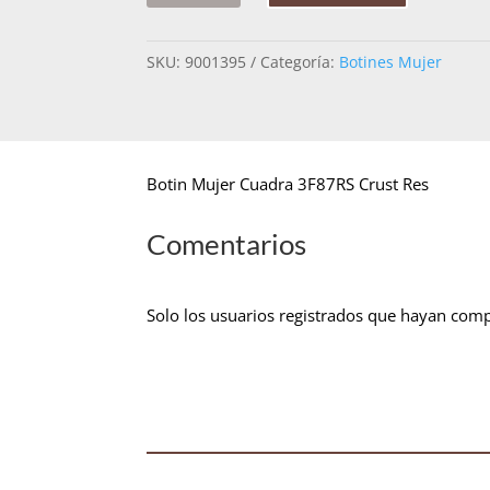
CUADRA
3F87RS
SKU:
9001395
Categoría:
Botines Mujer
CRUST
RES
CANTIDAD
Botin Mujer Cuadra 3F87RS Crust Res
Comentarios
Solo los usuarios registrados que hayan com