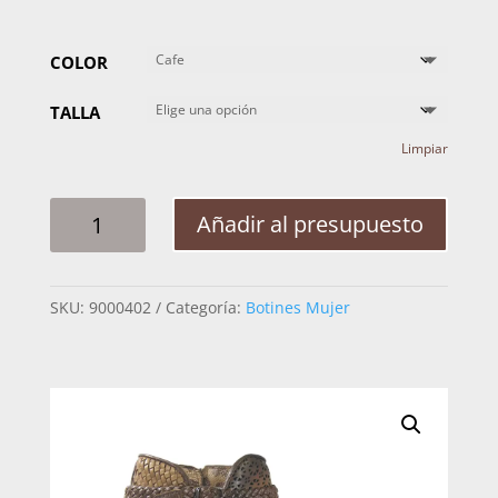
COLOR
TALLA
Limpiar
BOTIN
Añadir al presupuesto
MUJER
CUADRA
TOLEDO
SKU:
9000402
Categoría:
Botines Mujer
3F17SL
CANTIDAD