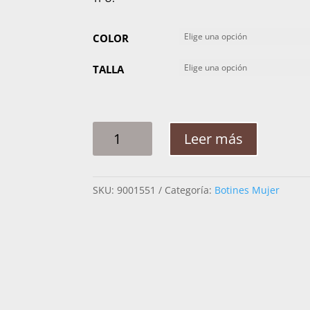
COLOR
TALLA
BOTIN
Leer más
MUJER
CUADRA
TOLEDO
SKU:
9001551
Categoría:
Botines Mujer
CRUST
3F79RS
CANTIDAD