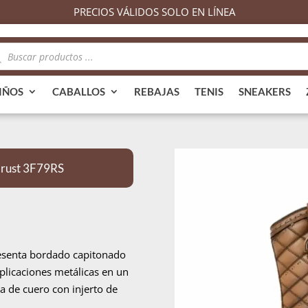
PRECIOS VÁLIDOS SOLO EN LÍNEA
queda
ductos
IÑOS
CABALLOS
REBAJAS
TENIS
SNEAKERS
Crust 3F79RS
resenta bordado capitonado
aplicaciones metálicas en un
la de cuero con injerto de