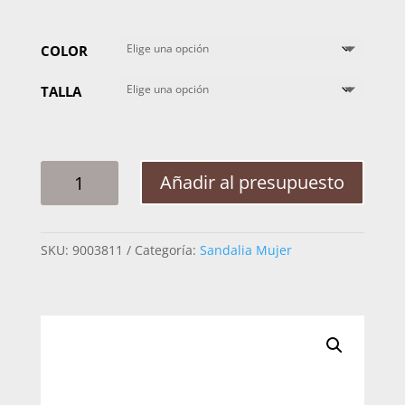
COLOR
TALLA
SANDALIA
Añadir al presupuesto
MUJER
PEGADA
233708
SKU:
9003811
Categoría:
Sandalia Mujer
ANILINA
24L
CANTIDAD