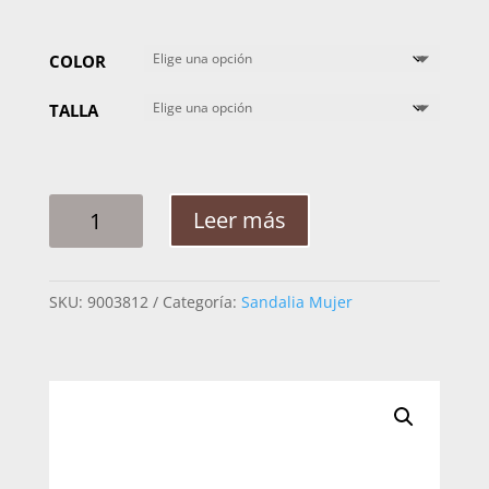
COLOR
TALLA
SANDALIA
Leer más
MUJER
PEGADA
234405
SKU:
9003812
Categoría:
Sandalia Mujer
BURNISHED
PRETO
CANTIDAD