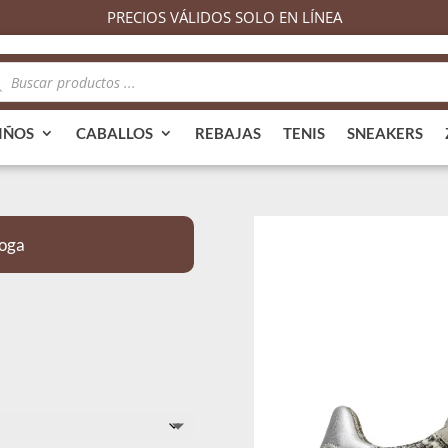
PRECIOS VÁLIDOS SOLO EN LÍNEA
queda
ductos
IÑOS
CABALLOS
REBAJAS
TENIS
SNEAKERS
Toga