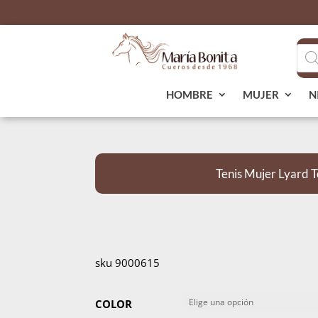
Bús
de
pro
HOMBRE
MUJER
N
Tenis Mujer Lyard 
sku 9000615
COLOR