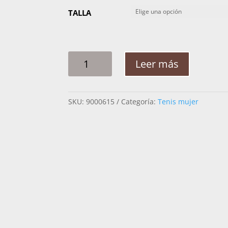
TALLA
TENIS
Leer más
MUJER
LYARD
TOGA
SKU:
9000615
Categoría:
Tenis mujer
CANTIDAD