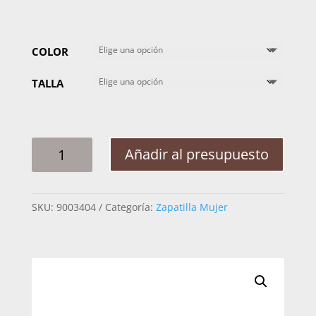
COLOR
TALLA
ZAPATILLA
Añadir al presupuesto
MUJER
FELIPE
RIVERA
SKU:
9003404
Categoría:
Zapatilla Mujer
20715
RICHATO
MAQUILLAJE
CANTIDAD