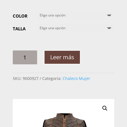
COLOR
TALLA
CHALECO
Leer más
MUJER
JG
ODISEA
SKU:
9000927
Categoría:
Chaleco Mujer
BORREGO
CANTIDAD