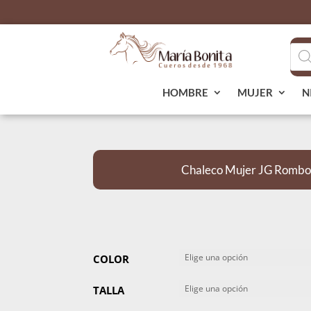
Bús
de
pro
HOMBRE
MUJER
N
Chaleco Mujer JG Rombo
COLOR
TALLA