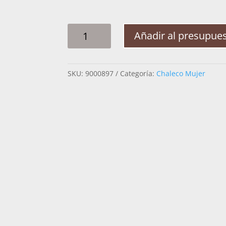
CHALECO
Añadir al presupue
MUJER
JG
ROMBOS
SKU:
9000897
Categoría:
Chaleco Mujer
TERNERA
CANTIDAD