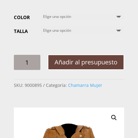
COLOR
TALLA
CHAMARRA
Añadir al presupuesto
MUJER
JG
CORRUGADA
SKU:
9000895
Categoría:
Chamarra Mujer
IMPERIA
BORREGO
CANTIDAD