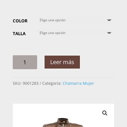
COLOR
TALLA
CHAMARRA
Leer más
MUJER
MABO
PREMIUM
SKU:
9001283
Categoría:
Chamarra Mujer
DANNA
FLORENCIA
CANTIDAD