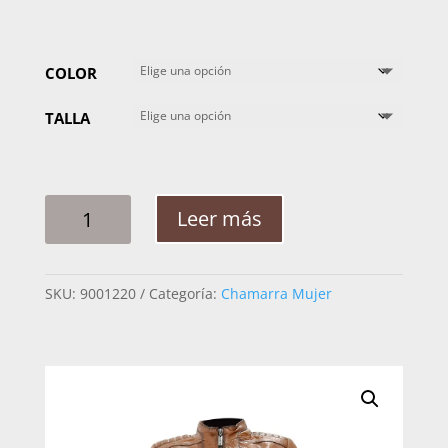
COLOR
TALLA
CHAMARRA
Leer más
MUJER
MABO
PREMIUM
SKU:
9001220
Categoría:
Chamarra Mujer
EC
BELIA
CORRUGADO
CANTIDAD