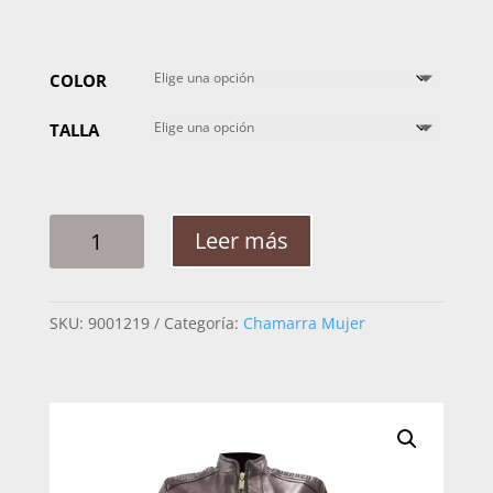
COLOR
TALLA
CHAMARRA
Leer más
MUJER
MABO
PREMIUM
SKU:
9001219
Categoría:
Chamarra Mujer
EC
MINERVA
DESLAVADO
CANTIDAD