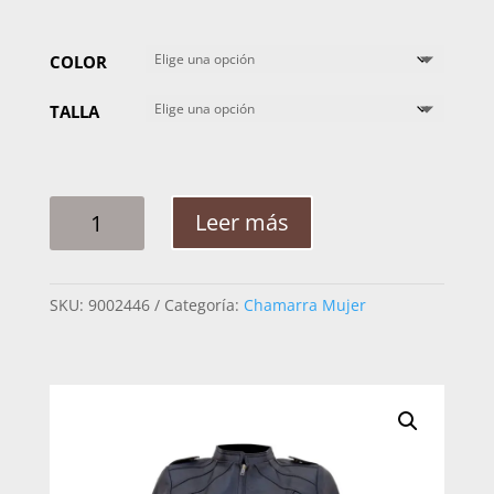
COLOR
TALLA
CHAMARRA
Leer más
MUJER
MABO
TD
SKU:
9002446
Categoría:
Chamarra Mujer
FRANCIA
CANTIDAD