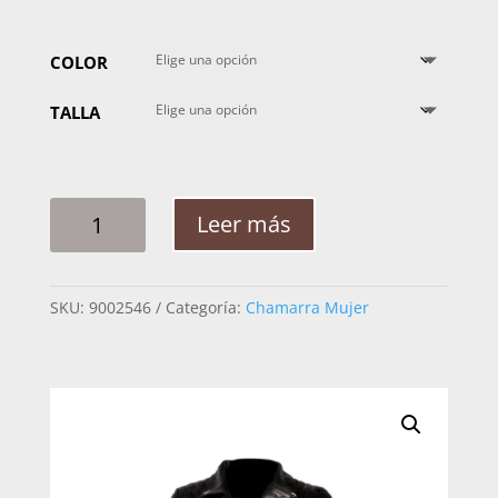
COLOR
TALLA
CHAMARRA
Leer más
MUJER
MABO
TD
SKU:
9002546
Categoría:
Chamarra Mujer
RENATA
CANTIDAD