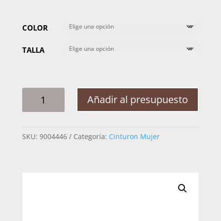
COLOR
TALLA
CINTO
Añadir al presupuesto
MUJER
TONY
DILAZ
SKU:
9004446
Categoría:
Cinturon Mujer
129563
LILIANA
CANTIDAD