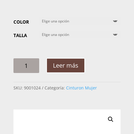
COLOR
TALLA
CINTO
Leer más
MUJER
WESTERN
MARY
SKU:
9001024
Categoría:
Cinturon Mujer
CONCHO
TINTO
CANTIDAD