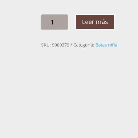
BOTA
Leer más
JUVENIL
NOKOTA
WOODY
SKU:
9000379
Categoría:
Botas niña
15
W011532
ADRI
CANTIDAD