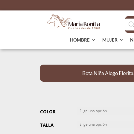
Bús
de
pro
HOMBRE
MUJER
N
Bota Niña Alogo Florit
COLOR
TALLA