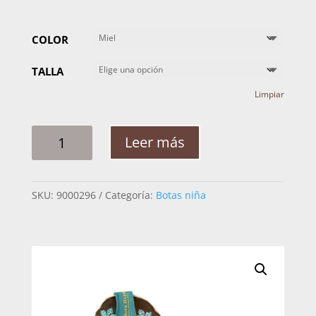
COLOR
TALLA
Limpiar
BOTA
Leer más
NIÑA
NOKOTA
JESSIE
SKU:
9000296
Categoría:
Botas niña
H-
10
J051022
CANTIDAD