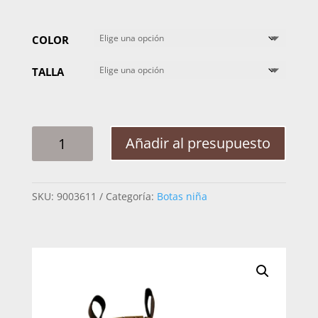
COLOR
TALLA
BOTIN
Añadir al presupuesto
NIÑA
JAR
BOOTS
SKU:
9003611
Categoría:
Botas niña
2306
DANNA
CANTIDAD