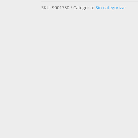
BD207PI
SKU:
9001750
Categoría:
Sin categorizar
RET
BEL
BLUSH
PITON
CIELO
CANTIDAD