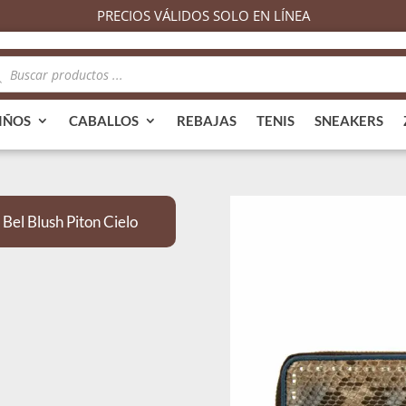
PRECIOS VÁLIDOS SOLO EN LÍNEA
queda
ductos
IÑOS
CABALLOS
REBAJAS
TENIS
SNEAKERS
Bel Blush Piton Cielo