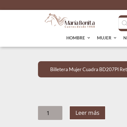
Bús
de
pro
HOMBRE
MUJER
N
Billetera Mujer Cuadra BD207PI Ret 
BILLETERA
Leer más
MUJER
CUADRA